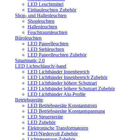
LED Leuchtmittel
Einbauleuchten Zubehör
Shop- und Hallenleuchten
Shopleuchten
Hallenleuchten
Feuchtraumleuchten
Büroleuchten
LED Paneelleuchten
LED Stehleuchten
LED Paneelleuchten Zubehör
Smartmatic 2.0
LED Lichtschlauch/-band
LED Lichtbänder Innenbereich
LED Lichtbänder Innenbereich Zubehör
LED Lichtbänder höhere Schutzart
LED Lichtbänder höhere Schutzart Zubehör
LED Lichtbänder Alu-Profile
Betriebsgeräte
LED Betriebsgeräte Konstantstrom
LED Betriebsgeräte Konstantspannung
LED Steuergeräte
LED Zubehör
Elektronische Transformatoren
LED/Niedervolt Zubehör
Lichtsteuerung-Zubehör