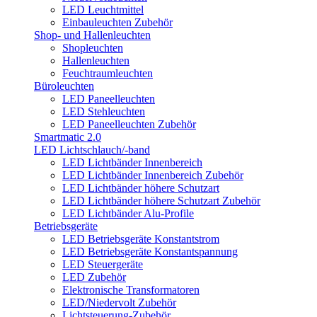
LED Leuchtmittel
Einbauleuchten Zubehör
Shop- und Hallenleuchten
Shopleuchten
Hallenleuchten
Feuchtraumleuchten
Büroleuchten
LED Paneelleuchten
LED Stehleuchten
LED Paneelleuchten Zubehör
Smartmatic 2.0
LED Lichtschlauch/-band
LED Lichtbänder Innenbereich
LED Lichtbänder Innenbereich Zubehör
LED Lichtbänder höhere Schutzart
LED Lichtbänder höhere Schutzart Zubehör
LED Lichtbänder Alu-Profile
Betriebsgeräte
LED Betriebsgeräte Konstantstrom
LED Betriebsgeräte Konstantspannung
LED Steuergeräte
LED Zubehör
Elektronische Transformatoren
LED/Niedervolt Zubehör
Lichtsteuerung-Zubehör