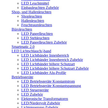
LED Leuchtmittel
Einbauleuchten Zubehör
Shop- und Hallenleuchten
Shopleuchten
Hallenleuchten
Feuchtraumleuchten
Büroleuchten
LED Paneelleuchten
LED Stehleuchten
LED Paneelleuchten Zubehör
Smartmatic 2.0
LED Lichtschlauch/-band
LED Lichtbänder Innenbereich
LED Lichtbänder Innenbereich Zubehör
LED Lichtbänder höhere Schutzart
LED Lichtbänder höhere Schutzart Zubehör
LED Lichtbänder Alu-Profile
Betriebsgeräte
LED Betriebsgeräte Konstantstrom
LED Betriebsgeräte Konstantspannung
LED Steuergeräte
LED Zubehör
Elektronische Transformatoren
LED/Niedervolt Zubehör
Lichtsteuerung-Zubehör