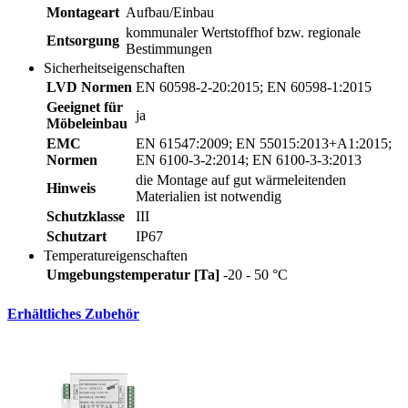
Montageart
Aufbau/Einbau
kommunaler Wertstoffhof bzw. regionale
Entsorgung
Bestimmungen
Sicherheitseigenschaften
LVD Normen
EN 60598-2-20:2015; EN 60598-1:2015
Geeignet für
ja
Möbeleinbau
EMC
EN 61547:2009; EN 55015:2013+A1:2015;
Normen
EN 6100-3-2:2014; EN 6100-3-3:2013
die Montage auf gut wärmeleitenden
Hinweis
Materialien ist notwendig
Schutzklasse
III
Schutzart
IP67
Temperatureigenschaften
Umgebungstemperatur [Ta]
-20 - 50 °C
Erhältliches Zubehör