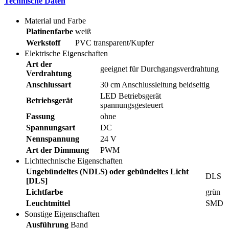
Technische Daten
Material und Farbe
Platinenfarbe
weiß
Werkstoff
PVC transparent/Kupfer
Elektrische Eigenschaften
Art der
geeignet für Durchgangsverdrahtung
Verdrahtung
Anschlussart
30 cm Anschlussleitung beidseitig
LED Betriebsgerät
Betriebsgerät
spannungsgesteuert
Fassung
ohne
Spannungsart
DC
Nennspannung
24 V
Art der Dimmung
PWM
Lichttechnische Eigenschaften
Ungebündeltes (NDLS) oder gebündeltes Licht
DLS
[DLS]
Lichtfarbe
grün
Leuchtmittel
SMD
Sonstige Eigenschaften
Ausführung
Band