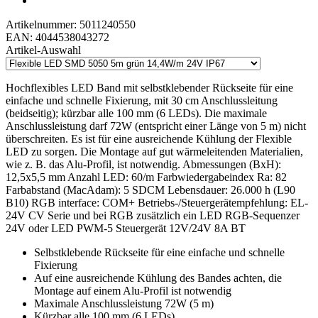
Artikelnummer:
5011240550
EAN:
4044538043272
Artikel-Auswahl
Hochflexibles LED Band mit selbstklebender Rückseite für eine
einfache und schnelle Fixierung, mit 30 cm Anschlussleitung
(beidseitig); kürzbar alle 100 mm (6 LEDs). Die maximale
Anschlussleistung darf 72W (entspricht einer Länge von 5 m) nicht
überschreiten. Es ist für eine ausreichende Kühlung der Flexible
LED zu sorgen. Die Montage auf gut wärmeleitenden Materialien,
wie z. B. das Alu-Profil, ist notwendig. Abmessungen (BxH):
12,5x5,5 mm Anzahl LED: 60/m Farbwiedergabeindex Ra: 82
Farbabstand (MacAdam): 5 SDCM Lebensdauer: 26.000 h (L90
B10) RGB interface: COM+ Betriebs-/Steuergerätempfehlung: EL-
24V CV Serie und bei RGB zusätzlich ein LED RGB-Sequenzer
24V oder LED PWM-5 Steuergerät 12V/24V 8A BT
Selbstklebende Rückseite für eine einfache und schnelle
Fixierung
Auf eine ausreichende Kühlung des Bandes achten, die
Montage auf einem Alu-Profil ist notwendig
Maximale Anschlussleistung 72W (5 m)
Kürzbar alle 100 mm (6 LEDs)