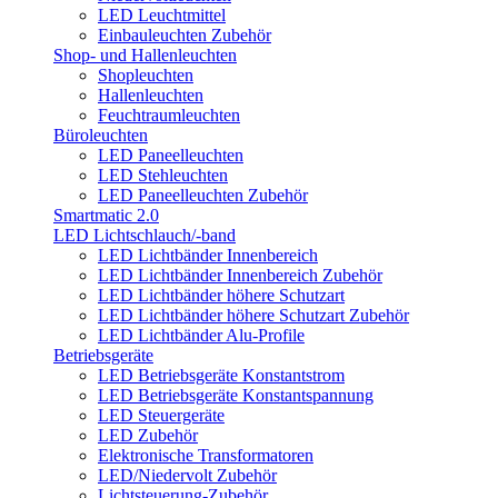
LED Leuchtmittel
Einbauleuchten Zubehör
Shop- und Hallenleuchten
Shopleuchten
Hallenleuchten
Feuchtraumleuchten
Büroleuchten
LED Paneelleuchten
LED Stehleuchten
LED Paneelleuchten Zubehör
Smartmatic 2.0
LED Lichtschlauch/-band
LED Lichtbänder Innenbereich
LED Lichtbänder Innenbereich Zubehör
LED Lichtbänder höhere Schutzart
LED Lichtbänder höhere Schutzart Zubehör
LED Lichtbänder Alu-Profile
Betriebsgeräte
LED Betriebsgeräte Konstantstrom
LED Betriebsgeräte Konstantspannung
LED Steuergeräte
LED Zubehör
Elektronische Transformatoren
LED/Niedervolt Zubehör
Lichtsteuerung-Zubehör