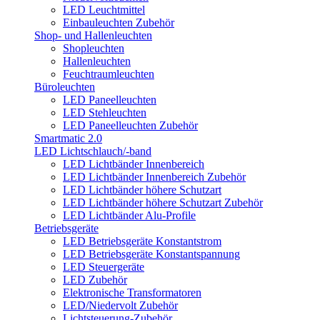
LED Leuchtmittel
Einbauleuchten Zubehör
Shop- und Hallenleuchten
Shopleuchten
Hallenleuchten
Feuchtraumleuchten
Büroleuchten
LED Paneelleuchten
LED Stehleuchten
LED Paneelleuchten Zubehör
Smartmatic 2.0
LED Lichtschlauch/-band
LED Lichtbänder Innenbereich
LED Lichtbänder Innenbereich Zubehör
LED Lichtbänder höhere Schutzart
LED Lichtbänder höhere Schutzart Zubehör
LED Lichtbänder Alu-Profile
Betriebsgeräte
LED Betriebsgeräte Konstantstrom
LED Betriebsgeräte Konstantspannung
LED Steuergeräte
LED Zubehör
Elektronische Transformatoren
LED/Niedervolt Zubehör
Lichtsteuerung-Zubehör