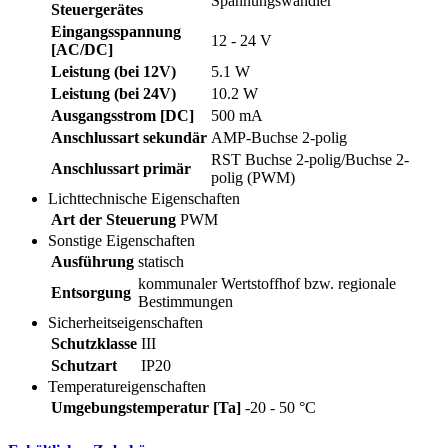
Spannungswandler
Steuergerätes
Eingangsspannung
12 - 24 V
[AC/DC]
Leistung (bei 12V)
5.1 W
Leistung (bei 24V)
10.2 W
Ausgangsstrom [DC]
500 mA
Anschlussart sekundär
AMP-Buchse 2-polig
RST Buchse 2-polig/Buchse 2-
Anschlussart primär
polig (PWM)
Lichttechnische Eigenschaften
Art der Steuerung
PWM
Sonstige Eigenschaften
Ausführung
statisch
kommunaler Wertstoffhof bzw. regionale
Entsorgung
Bestimmungen
Sicherheitseigenschaften
Schutzklasse
III
Schutzart
IP20
Temperatureigenschaften
Umgebungstemperatur [Ta]
-20 - 50 °C