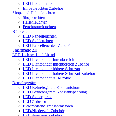
LED Leuchtmittel
Einbauleuchten Zubehör
Shop- und Hallenleuchten
Shopleuchten
Hallenleuchten
Feuchtraumleuchten
Büroleuchten
LED Paneelleuchten
LED Stehleuchten
LED Paneelleuchten Zubehör
Smartmatic 2.0
LED Lichtschlauch/-band
LED Lichtbänder Innenbereich
LED Lichtbänder Innenbereich Zubehör
LED Lichtbänder höhere Schutzart
LED Lichtbänder höhere Schutzart Zubehör
LED Lichtbänder Alu-Profile
Betriebsgeräte
LED Betriebsgeräte Konstantstrom
LED Betriebsgeräte Konstantspannung
LED Steuergeräte
LED Zubehör
Elektronische Transformatoren
LED/Niedervolt Zubehör
Lichtsteuerung-Zubehör