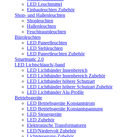
LED Leuchtmittel
Einbauleuchten Zubehör
Shop- und Hallenleuchten
Shopleuchten
Hallenleuchten
Feuchtraumleuchten
Büroleuchten
LED Paneelleuchten
LED Stehleuchten
LED Paneelleuchten Zubehör
Smartmatic 2.0
LED Lichtschlauch/-band
LED Lichtbänder Innenbereich
LED Lichtbänder Innenbereich Zubehör
LED Lichtbänder höhere Schutzart
LED Lichtbänder höhere Schutzart Zubehör
LED Lichtbänder Alu-Profile
Betriebsgeräte
LED Betriebsgeräte Konstantstrom
LED Betriebsgeräte Konstantspannung
LED Steuergeräte
LED Zubehör
Elektronische Transformatoren
LED/Niedervolt Zubehör
Lichtsteuerung-Zubehör