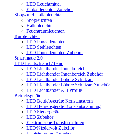
LED Leuchtmittel
Einbauleuchten Zubehör
Shop- und Hallenleuchten
Shopleuchten
Hallenleuchten
Feuchtraumleuchten
Büroleuchten
LED Paneelleuchten
LED Stehleuchten
LED Paneelleuchten Zubehör
Smartmatic 2.0
LED Lichtschlauch/-band
LED Lichtbänder Innenbereich
LED Lichtbänder Innenbereich Zubehör
LED Lichtbänder höhere Schutzart
LED Lichtbänder höhere Schutzart Zubehör
LED Lichtbänder Alu-Profile
Betriebsgeräte
LED Betriebsgeräte Konstantstrom
LED Betriebsgeräte Konstantspannung
LED Steuergeräte
LED Zubehör
Elektronische Transformatoren
LED/Niedervolt Zubehör
Lichtsteuerung-Zubehör