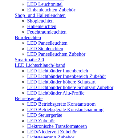
LED Leuchtmittel
Einbauleuchten Zubehör
Shop- und Hallenleuchten
Shopleuchten
Hallenleuchten
Feuchtraumleuchten
Büroleuchten
LED Paneelleuchten
LED Stehleuchten
LED Paneelleuchten Zubehör
Smartmatic 2.0
LED Lichtschlauch/-band
LED Lichtbänder Innenbereich
LED Lichtbänder Innenbereich Zubehör
LED Lichtbänder höhere Schutzart
LED Lichtbänder höhere Schutzart Zubehör
LED Lichtbänder Alu-Profile
Betriebsgeräte
LED Betriebsgeräte Konstantstrom
LED Betriebsgeräte Konstantspannung
LED Steuergeräte
LED Zubehör
Elektronische Transformatoren
LED/Niedervolt Zubehör
Lichtsteuerung-Zubehör