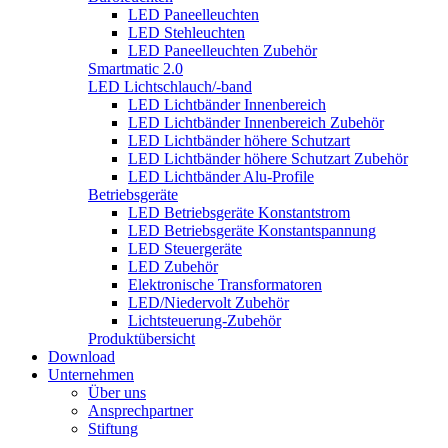
LED Paneelleuchten
LED Stehleuchten
LED Paneelleuchten Zubehör
Smartmatic 2.0
LED Lichtschlauch/-band
LED Lichtbänder Innenbereich
LED Lichtbänder Innenbereich Zubehör
LED Lichtbänder höhere Schutzart
LED Lichtbänder höhere Schutzart Zubehör
LED Lichtbänder Alu-Profile
Betriebsgeräte
LED Betriebsgeräte Konstantstrom
LED Betriebsgeräte Konstantspannung
LED Steuergeräte
LED Zubehör
Elektronische Transformatoren
LED/Niedervolt Zubehör
Lichtsteuerung-Zubehör
Produktübersicht
Download
Unternehmen
Über uns
Ansprechpartner
Stiftung