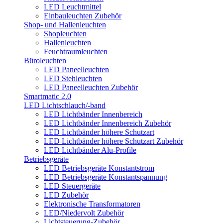
LED Leuchtmittel
Einbauleuchten Zubehör
Shop- und Hallenleuchten
Shopleuchten
Hallenleuchten
Feuchtraumleuchten
Büroleuchten
LED Paneelleuchten
LED Stehleuchten
LED Paneelleuchten Zubehör
Smartmatic 2.0
LED Lichtschlauch/-band
LED Lichtbänder Innenbereich
LED Lichtbänder Innenbereich Zubehör
LED Lichtbänder höhere Schutzart
LED Lichtbänder höhere Schutzart Zubehör
LED Lichtbänder Alu-Profile
Betriebsgeräte
LED Betriebsgeräte Konstantstrom
LED Betriebsgeräte Konstantspannung
LED Steuergeräte
LED Zubehör
Elektronische Transformatoren
LED/Niedervolt Zubehör
Lichtsteuerung-Zubehör