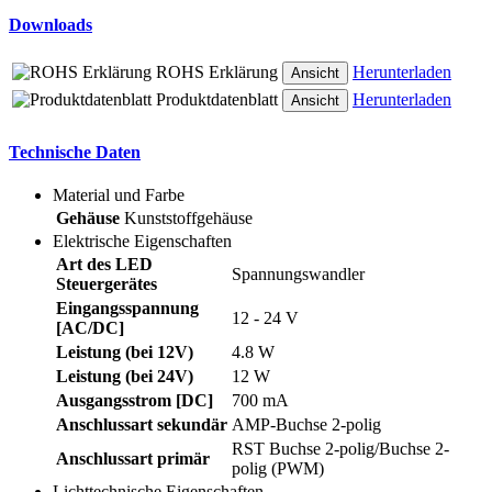
Downloads
ROHS Erklärung
Herunterladen
Ansicht
Produktdatenblatt
Herunterladen
Ansicht
Technische Daten
Material und Farbe
Gehäuse
Kunststoffgehäuse
Elektrische Eigenschaften
Art des LED
Spannungswandler
Steuergerätes
Eingangsspannung
12 - 24 V
[AC/DC]
Leistung (bei 12V)
4.8 W
Leistung (bei 24V)
12 W
Ausgangsstrom [DC]
700 mA
Anschlussart sekundär
AMP-Buchse 2-polig
RST Buchse 2-polig/Buchse 2-
Anschlussart primär
polig (PWM)
Lichttechnische Eigenschaften