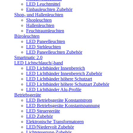
LED Leuchtmittel
Einbauleuchten Zubehör
Shop- und Hallenleuchten
Shopleuchten
Hallenleuchten
Feuchtraumleuchten
Büroleuchten
LED Paneelleuchten
LED Stehleuchten
LED Paneelleuchten Zubehör
Smartmatic 2.0
LED Lichtschlauch/-band
LED Lichtbänder Innenbereich
LED Lichtbänder Innenbereich Zubehör
LED Lichtbänder höhere Schutzart
LED Lichtbänder höhere Schutzart Zubehör
LED Lichtbänder Alu-Profile
Betriebsgeräte
LED Betriebsgeräte Konstantstrom
LED Betriebsgeräte Konstantspannung
LED Steuergeräte
LED Zubehör
Elektronische Transformatoren
LED/Niedervolt Zubehör
Lichtsteuerung-Zubehör