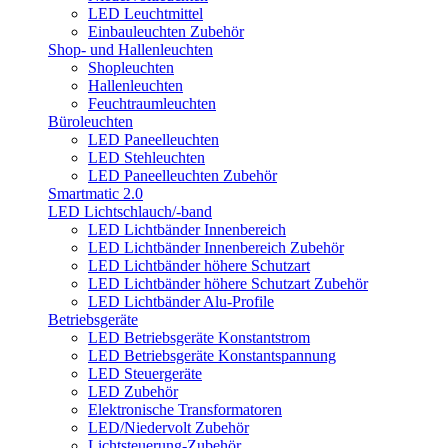
LED Leuchtmittel
Einbauleuchten Zubehör
Shop- und Hallenleuchten
Shopleuchten
Hallenleuchten
Feuchtraumleuchten
Büroleuchten
LED Paneelleuchten
LED Stehleuchten
LED Paneelleuchten Zubehör
Smartmatic 2.0
LED Lichtschlauch/-band
LED Lichtbänder Innenbereich
LED Lichtbänder Innenbereich Zubehör
LED Lichtbänder höhere Schutzart
LED Lichtbänder höhere Schutzart Zubehör
LED Lichtbänder Alu-Profile
Betriebsgeräte
LED Betriebsgeräte Konstantstrom
LED Betriebsgeräte Konstantspannung
LED Steuergeräte
LED Zubehör
Elektronische Transformatoren
LED/Niedervolt Zubehör
Lichtsteuerung-Zubehör