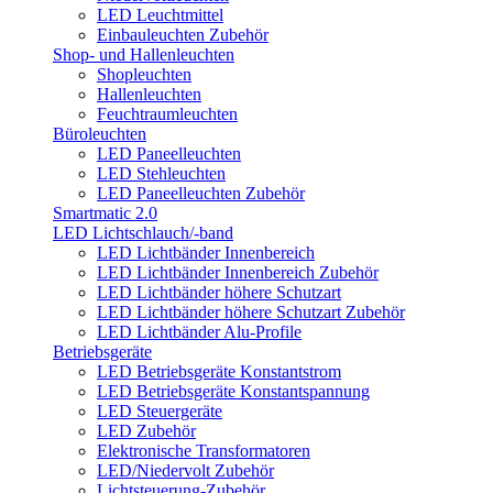
LED Leuchtmittel
Einbauleuchten Zubehör
Shop- und Hallenleuchten
Shopleuchten
Hallenleuchten
Feuchtraumleuchten
Büroleuchten
LED Paneelleuchten
LED Stehleuchten
LED Paneelleuchten Zubehör
Smartmatic 2.0
LED Lichtschlauch/-band
LED Lichtbänder Innenbereich
LED Lichtbänder Innenbereich Zubehör
LED Lichtbänder höhere Schutzart
LED Lichtbänder höhere Schutzart Zubehör
LED Lichtbänder Alu-Profile
Betriebsgeräte
LED Betriebsgeräte Konstantstrom
LED Betriebsgeräte Konstantspannung
LED Steuergeräte
LED Zubehör
Elektronische Transformatoren
LED/Niedervolt Zubehör
Lichtsteuerung-Zubehör