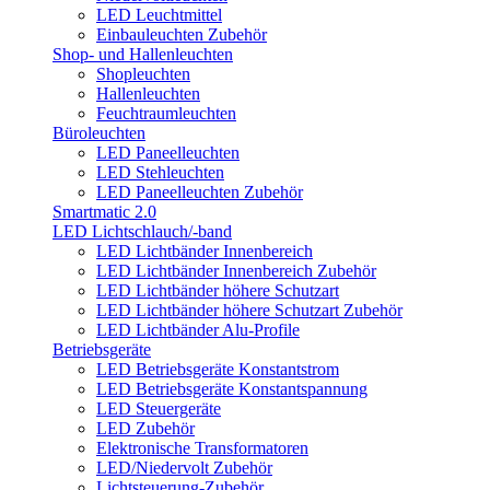
LED Leuchtmittel
Einbauleuchten Zubehör
Shop- und Hallenleuchten
Shopleuchten
Hallenleuchten
Feuchtraumleuchten
Büroleuchten
LED Paneelleuchten
LED Stehleuchten
LED Paneelleuchten Zubehör
Smartmatic 2.0
LED Lichtschlauch/-band
LED Lichtbänder Innenbereich
LED Lichtbänder Innenbereich Zubehör
LED Lichtbänder höhere Schutzart
LED Lichtbänder höhere Schutzart Zubehör
LED Lichtbänder Alu-Profile
Betriebsgeräte
LED Betriebsgeräte Konstantstrom
LED Betriebsgeräte Konstantspannung
LED Steuergeräte
LED Zubehör
Elektronische Transformatoren
LED/Niedervolt Zubehör
Lichtsteuerung-Zubehör