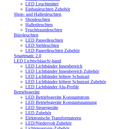
LED Leuchtmittel
Einbauleuchten Zubehör
Shop- und Hallenleuchten
Shopleuchten
Hallenleuchten
Feuchtraumleuchten
Büroleuchten
LED Paneelleuchten
LED Stehleuchten
LED Paneelleuchten Zubehör
Smartmatic 2.0
LED Lichtschlauch/-band
LED Lichtbänder Innenbereich
LED Lichtbänder Innenbereich Zubehör
LED Lichtbänder höhere Schutzart
LED Lichtbänder höhere Schutzart Zubehör
LED Lichtbänder Alu-Profile
Betriebsgeräte
LED Betriebsgeräte Konstantstrom
LED Betriebsgeräte Konstantspannung
LED Steuergeräte
LED Zubehör
Elektronische Transformatoren
LED/Niedervolt Zubehör
Lichtsteuerung-Zubehör