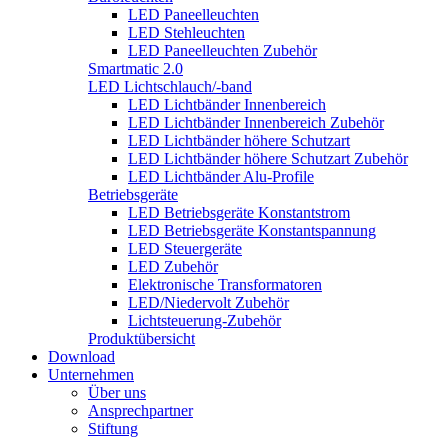
LED Paneelleuchten
LED Stehleuchten
LED Paneelleuchten Zubehör
Smartmatic 2.0
LED Lichtschlauch/-band
LED Lichtbänder Innenbereich
LED Lichtbänder Innenbereich Zubehör
LED Lichtbänder höhere Schutzart
LED Lichtbänder höhere Schutzart Zubehör
LED Lichtbänder Alu-Profile
Betriebsgeräte
LED Betriebsgeräte Konstantstrom
LED Betriebsgeräte Konstantspannung
LED Steuergeräte
LED Zubehör
Elektronische Transformatoren
LED/Niedervolt Zubehör
Lichtsteuerung-Zubehör
Produktübersicht
Download
Unternehmen
Über uns
Ansprechpartner
Stiftung