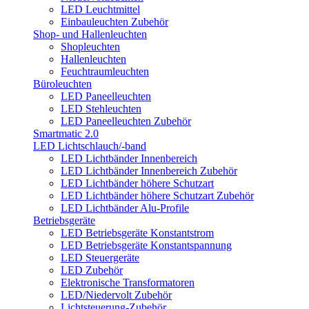
LED Leuchtmittel
Einbauleuchten Zubehör
Shop- und Hallenleuchten
Shopleuchten
Hallenleuchten
Feuchtraumleuchten
Büroleuchten
LED Paneelleuchten
LED Stehleuchten
LED Paneelleuchten Zubehör
Smartmatic 2.0
LED Lichtschlauch/-band
LED Lichtbänder Innenbereich
LED Lichtbänder Innenbereich Zubehör
LED Lichtbänder höhere Schutzart
LED Lichtbänder höhere Schutzart Zubehör
LED Lichtbänder Alu-Profile
Betriebsgeräte
LED Betriebsgeräte Konstantstrom
LED Betriebsgeräte Konstantspannung
LED Steuergeräte
LED Zubehör
Elektronische Transformatoren
LED/Niedervolt Zubehör
Lichtsteuerung-Zubehör