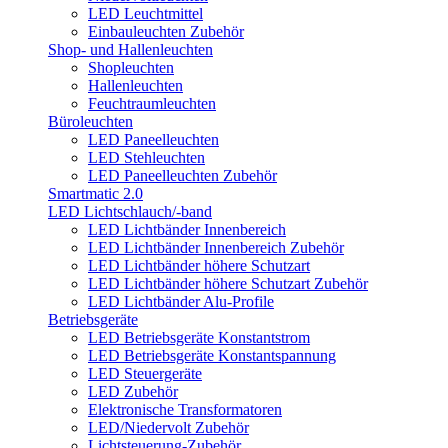
LED Leuchtmittel
Einbauleuchten Zubehör
Shop- und Hallenleuchten
Shopleuchten
Hallenleuchten
Feuchtraumleuchten
Büroleuchten
LED Paneelleuchten
LED Stehleuchten
LED Paneelleuchten Zubehör
Smartmatic 2.0
LED Lichtschlauch/-band
LED Lichtbänder Innenbereich
LED Lichtbänder Innenbereich Zubehör
LED Lichtbänder höhere Schutzart
LED Lichtbänder höhere Schutzart Zubehör
LED Lichtbänder Alu-Profile
Betriebsgeräte
LED Betriebsgeräte Konstantstrom
LED Betriebsgeräte Konstantspannung
LED Steuergeräte
LED Zubehör
Elektronische Transformatoren
LED/Niedervolt Zubehör
Lichtsteuerung-Zubehör