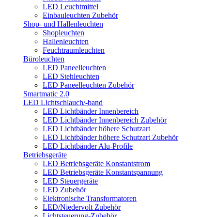
LED Leuchtmittel
Einbauleuchten Zubehör
Shop- und Hallenleuchten
Shopleuchten
Hallenleuchten
Feuchtraumleuchten
Büroleuchten
LED Paneelleuchten
LED Stehleuchten
LED Paneelleuchten Zubehör
Smartmatic 2.0
LED Lichtschlauch/-band
LED Lichtbänder Innenbereich
LED Lichtbänder Innenbereich Zubehör
LED Lichtbänder höhere Schutzart
LED Lichtbänder höhere Schutzart Zubehör
LED Lichtbänder Alu-Profile
Betriebsgeräte
LED Betriebsgeräte Konstantstrom
LED Betriebsgeräte Konstantspannung
LED Steuergeräte
LED Zubehör
Elektronische Transformatoren
LED/Niedervolt Zubehör
Lichtsteuerung-Zubehör