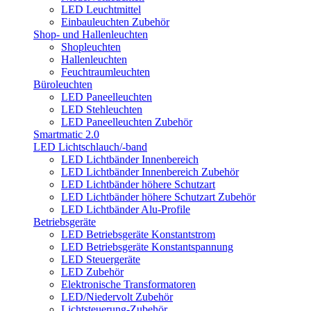
LED Leuchtmittel
Einbauleuchten Zubehör
Shop- und Hallenleuchten
Shopleuchten
Hallenleuchten
Feuchtraumleuchten
Büroleuchten
LED Paneelleuchten
LED Stehleuchten
LED Paneelleuchten Zubehör
Smartmatic 2.0
LED Lichtschlauch/-band
LED Lichtbänder Innenbereich
LED Lichtbänder Innenbereich Zubehör
LED Lichtbänder höhere Schutzart
LED Lichtbänder höhere Schutzart Zubehör
LED Lichtbänder Alu-Profile
Betriebsgeräte
LED Betriebsgeräte Konstantstrom
LED Betriebsgeräte Konstantspannung
LED Steuergeräte
LED Zubehör
Elektronische Transformatoren
LED/Niedervolt Zubehör
Lichtsteuerung-Zubehör