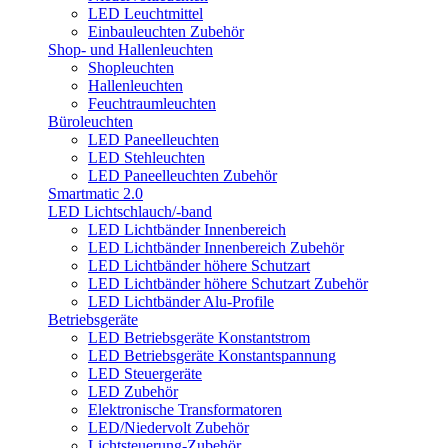
LED Leuchtmittel
Einbauleuchten Zubehör
Shop- und Hallenleuchten
Shopleuchten
Hallenleuchten
Feuchtraumleuchten
Büroleuchten
LED Paneelleuchten
LED Stehleuchten
LED Paneelleuchten Zubehör
Smartmatic 2.0
LED Lichtschlauch/-band
LED Lichtbänder Innenbereich
LED Lichtbänder Innenbereich Zubehör
LED Lichtbänder höhere Schutzart
LED Lichtbänder höhere Schutzart Zubehör
LED Lichtbänder Alu-Profile
Betriebsgeräte
LED Betriebsgeräte Konstantstrom
LED Betriebsgeräte Konstantspannung
LED Steuergeräte
LED Zubehör
Elektronische Transformatoren
LED/Niedervolt Zubehör
Lichtsteuerung-Zubehör