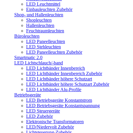
LED Leuchtmittel
Einbauleuchten Zubehör
Shop- und Hallenleuchten
Shopleuchten
Hallenleuchten
Feuchtraumleuchten
Büroleuchten
LED Paneelleuchten
LED Stehleuchten
LED Paneelleuchten Zubehör
Smartmatic 2.0
LED Lichtschlauch/-band
LED Lichtbänder Innenbereich
LED Lichtbänder Innenbereich Zubehör
LED Lichtbänder höhere Schutzart
LED Lichtbänder höhere Schutzart Zubehör
LED Lichtbänder Alu-Profile
Betriebsgeräte
LED Betriebsgeräte Konstantstrom
LED Betriebsgeräte Konstantspannung
LED Steuergeräte
LED Zubehör
Elektronische Transformatoren
LED/Niedervolt Zubehör
Lichtsteuerung-Zubehör