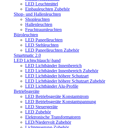
LED Leuchtmittel
Einbauleuchten Zubehör
Shop- und Hallenleuchten
Shopleuchten
Hallenleuchten
Feuchtraumleuchten
Büroleuchten
LED Paneelleuchten
LED Stehleuchten
LED Paneelleuchten Zubehör
Smartmatic 2.0
LED Lichtschlauch/-band
LED Lichtbänder Innenbereich
LED Lichtbänder Innenbereich Zubehör
LED Lichtbänder höhere Schutzart
LED Lichtbänder höhere Schutzart Zubehör
LED Lichtbänder Alu-Profile
Betriebsgeräte
LED Betriebsgeräte Konstantstrom
LED Betriebsgeräte Konstantspannung
LED Steuergeräte
LED Zubehör
Elektronische Transformatoren
LED/Niedervolt Zubehör
Lichtsteuerung-Zubehör