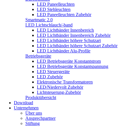
LED Paneelleuchten
LED Stehleuchten
LED Paneelleuchten Zubehör
Smartmatic 2.0
LED Lichtschlauch/-band
LED Lichtbänder Innenbereich
LED Lichtbänder Innenbereich Zubehör
LED Lichtbänder höhere Schutzart
LED Lichtbänder höhere Schutzart Zubehör
LED Lichtbänder Alu-Profile
Betriebsgeräte
LED Betriebsgeräte Konstantstrom
LED Betriebsgeräte Konstantspannung
LED Steuergeräte
LED Zubehör
Elektronische Transformatoren
LED/Niedervolt Zubehör
Lichtsteuerung-Zubehör
Produktübersicht
Download
Unternehmen
Über uns
Ansprechpartner
Stiftung