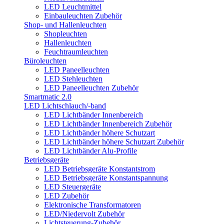
LED Leuchtmittel
Einbauleuchten Zubehör
Shop- und Hallenleuchten
Shopleuchten
Hallenleuchten
Feuchtraumleuchten
Büroleuchten
LED Paneelleuchten
LED Stehleuchten
LED Paneelleuchten Zubehör
Smartmatic 2.0
LED Lichtschlauch/-band
LED Lichtbänder Innenbereich
LED Lichtbänder Innenbereich Zubehör
LED Lichtbänder höhere Schutzart
LED Lichtbänder höhere Schutzart Zubehör
LED Lichtbänder Alu-Profile
Betriebsgeräte
LED Betriebsgeräte Konstantstrom
LED Betriebsgeräte Konstantspannung
LED Steuergeräte
LED Zubehör
Elektronische Transformatoren
LED/Niedervolt Zubehör
Lichtsteuerung-Zubehör