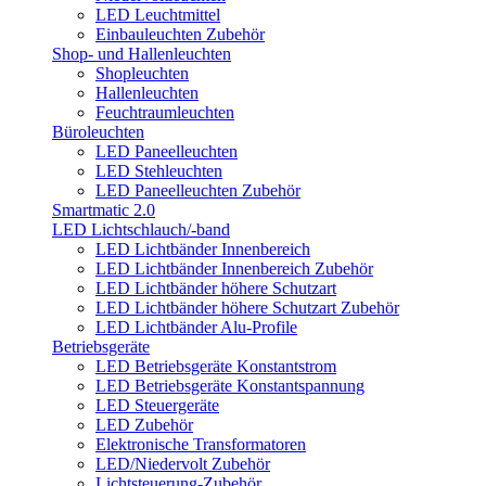
LED Leuchtmittel
Einbauleuchten Zubehör
Shop- und Hallenleuchten
Shopleuchten
Hallenleuchten
Feuchtraumleuchten
Büroleuchten
LED Paneelleuchten
LED Stehleuchten
LED Paneelleuchten Zubehör
Smartmatic 2.0
LED Lichtschlauch/-band
LED Lichtbänder Innenbereich
LED Lichtbänder Innenbereich Zubehör
LED Lichtbänder höhere Schutzart
LED Lichtbänder höhere Schutzart Zubehör
LED Lichtbänder Alu-Profile
Betriebsgeräte
LED Betriebsgeräte Konstantstrom
LED Betriebsgeräte Konstantspannung
LED Steuergeräte
LED Zubehör
Elektronische Transformatoren
LED/Niedervolt Zubehör
Lichtsteuerung-Zubehör