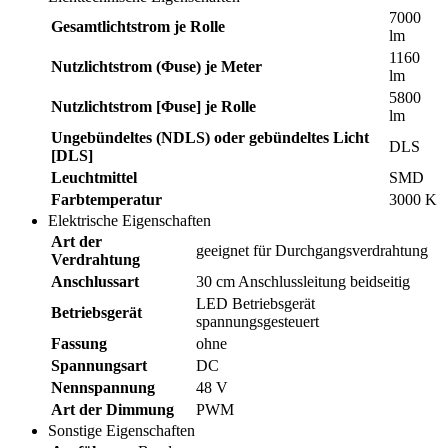
7000
Gesamtlichtstrom je Rolle
lm
1160
Nutzlichtstrom (Φuse) je Meter
lm
5800
Nutzlichtstrom [Φuse] je Rolle
lm
Ungebündeltes (NDLS) oder gebündeltes Licht
DLS
[DLS]
Leuchtmittel
SMD
Farbtemperatur
3000 K
Elektrische Eigenschaften
Art der
geeignet für Durchgangsverdrahtung
Verdrahtung
Anschlussart
30 cm Anschlussleitung beidseitig
LED Betriebsgerät
Betriebsgerät
spannungsgesteuert
Fassung
ohne
Spannungsart
DC
Nennspannung
48 V
Art der Dimmung
PWM
Sonstige Eigenschaften