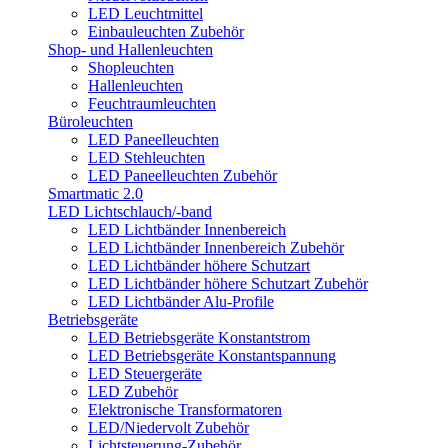
LED Leuchtmittel
Einbauleuchten Zubehör
Shop- und Hallenleuchten
Shopleuchten
Hallenleuchten
Feuchtraumleuchten
Büroleuchten
LED Paneelleuchten
LED Stehleuchten
LED Paneelleuchten Zubehör
Smartmatic 2.0
LED Lichtschlauch/-band
LED Lichtbänder Innenbereich
LED Lichtbänder Innenbereich Zubehör
LED Lichtbänder höhere Schutzart
LED Lichtbänder höhere Schutzart Zubehör
LED Lichtbänder Alu-Profile
Betriebsgeräte
LED Betriebsgeräte Konstantstrom
LED Betriebsgeräte Konstantspannung
LED Steuergeräte
LED Zubehör
Elektronische Transformatoren
LED/Niedervolt Zubehör
Lichtsteuerung-Zubehör