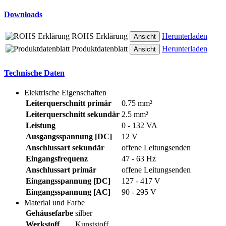
Downloads
ROHS Erklärung
Herunterladen
Ansicht
Produktdatenblatt
Herunterladen
Ansicht
Technische Daten
Elektrische Eigenschaften
Leiterquerschnitt primär
0.75 mm²
Leiterquerschnitt sekundär
2.5 mm²
Leistung
0 - 132 VA
Ausgangsspannung [DC]
12 V
Anschlussart sekundär
offene Leitungsenden
Eingangsfrequenz
47 - 63 Hz
Anschlussart primär
offene Leitungsenden
Eingangsspannung [DC]
127 - 417 V
Eingangsspannung [AC]
90 - 295 V
Material und Farbe
Gehäusefarbe
silber
Werkstoff
Kunststoff