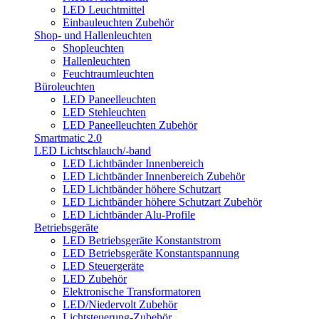
LED Leuchtmittel
Einbauleuchten Zubehör
Shop- und Hallenleuchten
Shopleuchten
Hallenleuchten
Feuchtraumleuchten
Büroleuchten
LED Paneelleuchten
LED Stehleuchten
LED Paneelleuchten Zubehör
Smartmatic 2.0
LED Lichtschlauch/-band
LED Lichtbänder Innenbereich
LED Lichtbänder Innenbereich Zubehör
LED Lichtbänder höhere Schutzart
LED Lichtbänder höhere Schutzart Zubehör
LED Lichtbänder Alu-Profile
Betriebsgeräte
LED Betriebsgeräte Konstantstrom
LED Betriebsgeräte Konstantspannung
LED Steuergeräte
LED Zubehör
Elektronische Transformatoren
LED/Niedervolt Zubehör
Lichtsteuerung-Zubehör