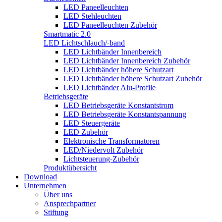
LED Paneelleuchten
LED Stehleuchten
LED Paneelleuchten Zubehör
Smartmatic 2.0
LED Lichtschlauch/-band
LED Lichtbänder Innenbereich
LED Lichtbänder Innenbereich Zubehör
LED Lichtbänder höhere Schutzart
LED Lichtbänder höhere Schutzart Zubehör
LED Lichtbänder Alu-Profile
Betriebsgeräte
LED Betriebsgeräte Konstantstrom
LED Betriebsgeräte Konstantspannung
LED Steuergeräte
LED Zubehör
Elektronische Transformatoren
LED/Niedervolt Zubehör
Lichtsteuerung-Zubehör
Produktübersicht
Download
Unternehmen
Über uns
Ansprechpartner
Stiftung