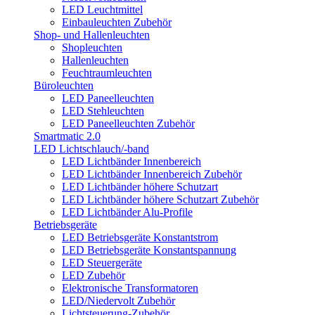
LED Leuchtmittel
Einbauleuchten Zubehör
Shop- und Hallenleuchten
Shopleuchten
Hallenleuchten
Feuchtraumleuchten
Büroleuchten
LED Paneelleuchten
LED Stehleuchten
LED Paneelleuchten Zubehör
Smartmatic 2.0
LED Lichtschlauch/-band
LED Lichtbänder Innenbereich
LED Lichtbänder Innenbereich Zubehör
LED Lichtbänder höhere Schutzart
LED Lichtbänder höhere Schutzart Zubehör
LED Lichtbänder Alu-Profile
Betriebsgeräte
LED Betriebsgeräte Konstantstrom
LED Betriebsgeräte Konstantspannung
LED Steuergeräte
LED Zubehör
Elektronische Transformatoren
LED/Niedervolt Zubehör
Lichtsteuerung-Zubehör