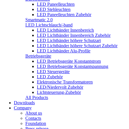
LED Paneelleuchten
LED Stehleuchten
LED Paneelleuchten Zubehör
Smartmatic 2.0
LED Lichtschlauch/-band
LED Lichtbänder Innenbereich
LED Lichtbänder Innenbereich Zubehör
LED Lichtbänder höhere Schutzart
LED Lichtbänder höhere Schutzart Zubehör
LED Lichtbänder Alu-Profile
Betriebsgeräte
LED Betriebsgeräte Konstantstrom
LED Betriebsgeräte Konstantspannung
LED Steuergeräte
LED Zubehör
Elektronische Transformatoren
LED/Niedervolt Zubehör
Lichtsteuerung-Zubehör
All Products
Downloads
Company
About us
Contacts
Foundation
Press release