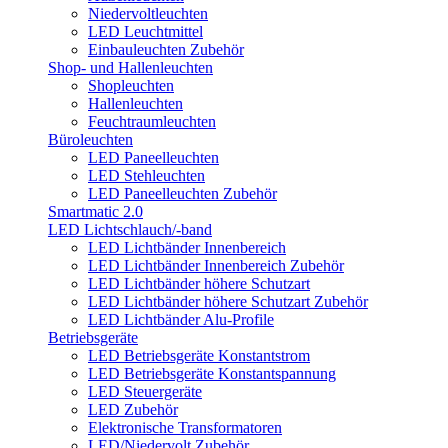
Niedervoltleuchten
LED Leuchtmittel
Einbauleuchten Zubehör
Shop- und Hallenleuchten
Shopleuchten
Hallenleuchten
Feuchtraumleuchten
Büroleuchten
LED Paneelleuchten
LED Stehleuchten
LED Paneelleuchten Zubehör
Smartmatic 2.0
LED Lichtschlauch/-band
LED Lichtbänder Innenbereich
LED Lichtbänder Innenbereich Zubehör
LED Lichtbänder höhere Schutzart
LED Lichtbänder höhere Schutzart Zubehör
LED Lichtbänder Alu-Profile
Betriebsgeräte
LED Betriebsgeräte Konstantstrom
LED Betriebsgeräte Konstantspannung
LED Steuergeräte
LED Zubehör
Elektronische Transformatoren
LED/Niedervolt Zubehör