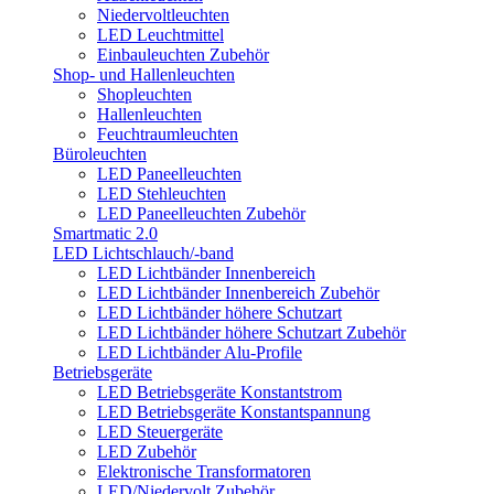
Niedervoltleuchten
LED Leuchtmittel
Einbauleuchten Zubehör
Shop- und Hallenleuchten
Shopleuchten
Hallenleuchten
Feuchtraumleuchten
Büroleuchten
LED Paneelleuchten
LED Stehleuchten
LED Paneelleuchten Zubehör
Smartmatic 2.0
LED Lichtschlauch/-band
LED Lichtbänder Innenbereich
LED Lichtbänder Innenbereich Zubehör
LED Lichtbänder höhere Schutzart
LED Lichtbänder höhere Schutzart Zubehör
LED Lichtbänder Alu-Profile
Betriebsgeräte
LED Betriebsgeräte Konstantstrom
LED Betriebsgeräte Konstantspannung
LED Steuergeräte
LED Zubehör
Elektronische Transformatoren
LED/Niedervolt Zubehör