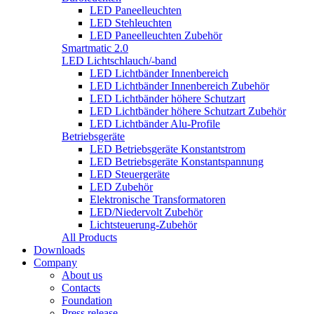
LED Paneelleuchten
LED Stehleuchten
LED Paneelleuchten Zubehör
Smartmatic 2.0
LED Lichtschlauch/-band
LED Lichtbänder Innenbereich
LED Lichtbänder Innenbereich Zubehör
LED Lichtbänder höhere Schutzart
LED Lichtbänder höhere Schutzart Zubehör
LED Lichtbänder Alu-Profile
Betriebsgeräte
LED Betriebsgeräte Konstantstrom
LED Betriebsgeräte Konstantspannung
LED Steuergeräte
LED Zubehör
Elektronische Transformatoren
LED/Niedervolt Zubehör
Lichtsteuerung-Zubehör
All Products
Downloads
Company
About us
Contacts
Foundation
Press release