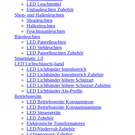
LED Leuchtmittel
Einbauleuchten Zubehör
Shop- und Hallenleuchten
Shopleuchten
Hallenleuchten
Feuchtraumleuchten
Büroleuchten
LED Paneelleuchten
LED Stehleuchten
LED Paneelleuchten Zubehör
Smartmatic 2.0
LED Lichtschlauch/-band
LED Lichtbänder Innenbereich
LED Lichtbänder Innenbereich Zubehör
LED Lichtbänder höhere Schutzart
LED Lichtbänder höhere Schutzart Zubehör
LED Lichtbänder Alu-Profile
Betriebsgeräte
LED Betriebsgeräte Konstantstrom
LED Betriebsgeräte Konstantspannung
LED Steuergeräte
LED Zubehör
Elektronische Transformatoren
LED/Niedervolt Zubehör
Lichtsteuerung-Zubehör