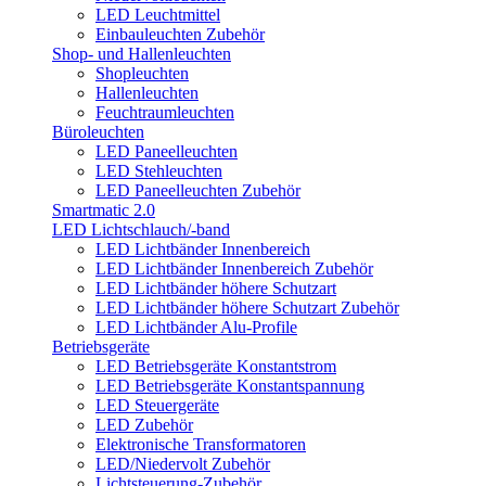
LED Leuchtmittel
Einbauleuchten Zubehör
Shop- und Hallenleuchten
Shopleuchten
Hallenleuchten
Feuchtraumleuchten
Büroleuchten
LED Paneelleuchten
LED Stehleuchten
LED Paneelleuchten Zubehör
Smartmatic 2.0
LED Lichtschlauch/-band
LED Lichtbänder Innenbereich
LED Lichtbänder Innenbereich Zubehör
LED Lichtbänder höhere Schutzart
LED Lichtbänder höhere Schutzart Zubehör
LED Lichtbänder Alu-Profile
Betriebsgeräte
LED Betriebsgeräte Konstantstrom
LED Betriebsgeräte Konstantspannung
LED Steuergeräte
LED Zubehör
Elektronische Transformatoren
LED/Niedervolt Zubehör
Lichtsteuerung-Zubehör