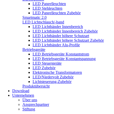
LED Paneelleuchten
LED Stehleuchten
LED Paneelleuchten Zubehör
Smartmatic 2.0
LED Lichtschlauch/-band
LED Lichtbänder Innenbereich
LED Lichtbänder Innenbereich Zubehör
LED Lichtbänder höhere Schutzart
LED Lichtbänder höhere Schutzart Zubehör
LED Lichtbänder Alu-Profile
Betriebsgeräte
LED Betriebsgeräte Konstantstrom
LED Betriebsgeräte Konstantspannung
LED Steuergeräte
LED Zubehör
Elektronische Transformatoren
LED/Niedervolt Zubehör
Lichtsteuerung-Zubehör
Produktübersicht
Download
Unternehmen
Über uns
Ansprechpartner
Stiftung