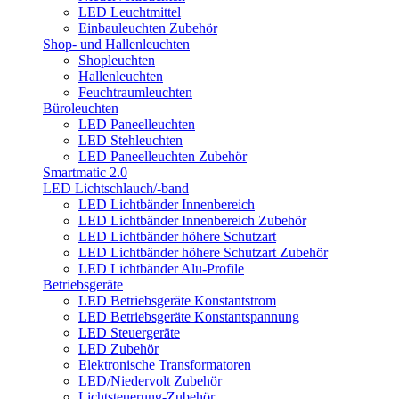
LED Leuchtmittel
Einbauleuchten Zubehör
Shop- und Hallenleuchten
Shopleuchten
Hallenleuchten
Feuchtraumleuchten
Büroleuchten
LED Paneelleuchten
LED Stehleuchten
LED Paneelleuchten Zubehör
Smartmatic 2.0
LED Lichtschlauch/-band
LED Lichtbänder Innenbereich
LED Lichtbänder Innenbereich Zubehör
LED Lichtbänder höhere Schutzart
LED Lichtbänder höhere Schutzart Zubehör
LED Lichtbänder Alu-Profile
Betriebsgeräte
LED Betriebsgeräte Konstantstrom
LED Betriebsgeräte Konstantspannung
LED Steuergeräte
LED Zubehör
Elektronische Transformatoren
LED/Niedervolt Zubehör
Lichtsteuerung-Zubehör