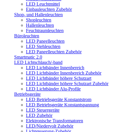
LED Leuchtmittel
Einbauleuchten Zubehör
Shop- und Hallenleuchten
Shopleuchten
Hallenleuchten
Feuchtraumleuchten
Büroleuchten
LED Paneelleuchten
LED Stehleuchten
LED Paneelleuchten Zubehör
Smartmatic 2.0
LED Lichtschlauch/-band
LED Lichtbänder Innenbereich
LED Lichtbänder Innenbereich Zubehör
LED Lichtbänder höhere Schutzart
LED Lichtbänder höhere Schutzart Zubehör
LED Lichtbänder Alu-Profile
Betriebsgeräte
LED Betriebsgeräte Konstantstrom
LED Betriebsgeräte Konstantspannung
LED Steuergeräte
LED Zubehör
Elektronische Transformatoren
LED/Niedervolt Zubehör
Lichtsteuerung-Zubehör