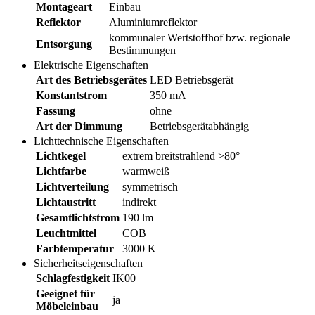
Montageart
Einbau
Reflektor
Aluminiumreflektor
kommunaler Wertstoffhof bzw. regionale
Entsorgung
Bestimmungen
Elektrische Eigenschaften
Art des Betriebsgerätes
LED Betriebsgerät
Konstantstrom
350 mA
Fassung
ohne
Art der Dimmung
Betriebsgerätabhängig
Lichttechnische Eigenschaften
Lichtkegel
extrem breitstrahlend >80°
Lichtfarbe
warmweiß
Lichtverteilung
symmetrisch
Lichtaustritt
indirekt
Gesamtlichtstrom
190 lm
Leuchtmittel
COB
Farbtemperatur
3000 K
Sicherheitseigenschaften
Schlagfestigkeit
IK00
Geeignet für
ja
Möbeleinbau