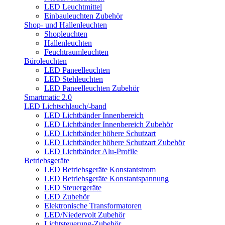
LED Leuchtmittel
Einbauleuchten Zubehör
Shop- und Hallenleuchten
Shopleuchten
Hallenleuchten
Feuchtraumleuchten
Büroleuchten
LED Paneelleuchten
LED Stehleuchten
LED Paneelleuchten Zubehör
Smartmatic 2.0
LED Lichtschlauch/-band
LED Lichtbänder Innenbereich
LED Lichtbänder Innenbereich Zubehör
LED Lichtbänder höhere Schutzart
LED Lichtbänder höhere Schutzart Zubehör
LED Lichtbänder Alu-Profile
Betriebsgeräte
LED Betriebsgeräte Konstantstrom
LED Betriebsgeräte Konstantspannung
LED Steuergeräte
LED Zubehör
Elektronische Transformatoren
LED/Niedervolt Zubehör
Lichtsteuerung-Zubehör