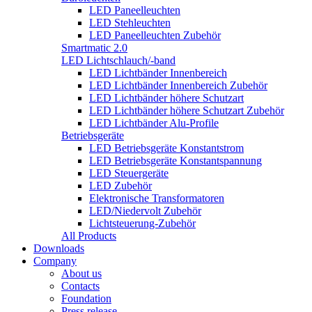
LED Paneelleuchten
LED Stehleuchten
LED Paneelleuchten Zubehör
Smartmatic 2.0
LED Lichtschlauch/-band
LED Lichtbänder Innenbereich
LED Lichtbänder Innenbereich Zubehör
LED Lichtbänder höhere Schutzart
LED Lichtbänder höhere Schutzart Zubehör
LED Lichtbänder Alu-Profile
Betriebsgeräte
LED Betriebsgeräte Konstantstrom
LED Betriebsgeräte Konstantspannung
LED Steuergeräte
LED Zubehör
Elektronische Transformatoren
LED/Niedervolt Zubehör
Lichtsteuerung-Zubehör
All Products
Downloads
Company
About us
Contacts
Foundation
Press release