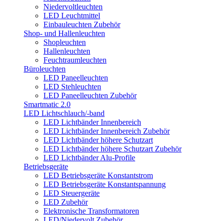
Niedervoltleuchten
LED Leuchtmittel
Einbauleuchten Zubehör
Shop- und Hallenleuchten
Shopleuchten
Hallenleuchten
Feuchtraumleuchten
Büroleuchten
LED Paneelleuchten
LED Stehleuchten
LED Paneelleuchten Zubehör
Smartmatic 2.0
LED Lichtschlauch/-band
LED Lichtbänder Innenbereich
LED Lichtbänder Innenbereich Zubehör
LED Lichtbänder höhere Schutzart
LED Lichtbänder höhere Schutzart Zubehör
LED Lichtbänder Alu-Profile
Betriebsgeräte
LED Betriebsgeräte Konstantstrom
LED Betriebsgeräte Konstantspannung
LED Steuergeräte
LED Zubehör
Elektronische Transformatoren
LED/Niedervolt Zubehör