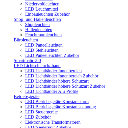
Niedervoltleuchten
LED Leuchtmittel
Einbauleuchten Zubehör
Shop- und Hallenleuchten
Shopleuchten
Hallenleuchten
Feuchtraumleuchten
Büroleuchten
LED Paneelleuchten
LED Stehleuchten
LED Paneelleuchten Zubehör
Smartmatic 2.0
LED Lichtschlauch/-band
LED Lichtbänder Innenbereich
LED Lichtbänder Innenbereich Zubehör
LED Lichtbänder höhere Schutzart
LED Lichtbänder höhere Schutzart Zubehör
LED Lichtbänder Alu-Profile
Betriebsgeräte
LED Betriebsgeräte Konstantstrom
LED Betriebsgeräte Konstantspannung
LED Steuergeräte
LED Zubehör
Elektronische Transformatoren
LED/Niedervolt Zubehör