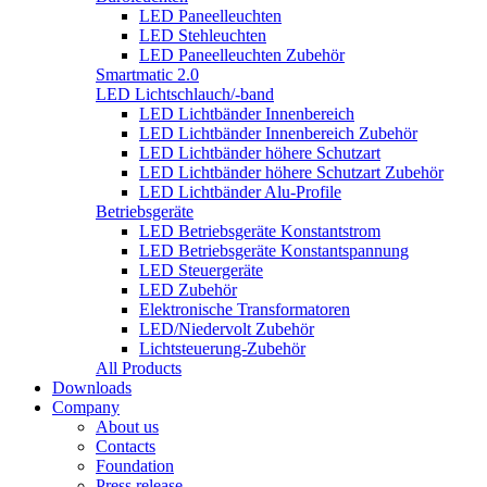
LED Paneelleuchten
LED Stehleuchten
LED Paneelleuchten Zubehör
Smartmatic 2.0
LED Lichtschlauch/-band
LED Lichtbänder Innenbereich
LED Lichtbänder Innenbereich Zubehör
LED Lichtbänder höhere Schutzart
LED Lichtbänder höhere Schutzart Zubehör
LED Lichtbänder Alu-Profile
Betriebsgeräte
LED Betriebsgeräte Konstantstrom
LED Betriebsgeräte Konstantspannung
LED Steuergeräte
LED Zubehör
Elektronische Transformatoren
LED/Niedervolt Zubehör
Lichtsteuerung-Zubehör
All Products
Downloads
Company
About us
Contacts
Foundation
Press release