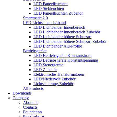
LED Paneelleuchten
LED Stehleuchten
LED Paneelleuchten Zubehör
Smartmatic 2.0
LED Lichtschlauch/-band
LED Lichtbänder Innenbereich
LED Lichtbänder Innenbereich Zubehör
LED Lichtbänder höhere Schutzart
LED Lichtbänder höhere Schutzart Zubehör
LED Lichtbänder Alu-Profile
Betriebsgeräte
LED Betriebsgeräte Konstantstrom
LED Betriebsgeräte Konstantspannung
LED Steuergeräte
LED Zubehör
Elektronische Transformatoren
LED/Niedervolt Zubehör
Lichtsteuerung-Zubehör
All Products
Downloads
Company
About us
Contacts
Foundation
Press release