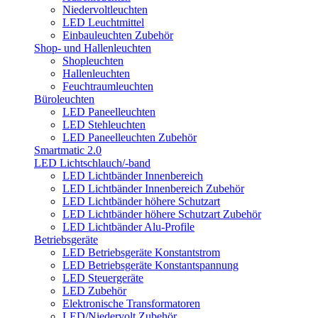
Niedervoltleuchten
LED Leuchtmittel
Einbauleuchten Zubehör
Shop- und Hallenleuchten
Shopleuchten
Hallenleuchten
Feuchtraumleuchten
Büroleuchten
LED Paneelleuchten
LED Stehleuchten
LED Paneelleuchten Zubehör
Smartmatic 2.0
LED Lichtschlauch/-band
LED Lichtbänder Innenbereich
LED Lichtbänder Innenbereich Zubehör
LED Lichtbänder höhere Schutzart
LED Lichtbänder höhere Schutzart Zubehör
LED Lichtbänder Alu-Profile
Betriebsgeräte
LED Betriebsgeräte Konstantstrom
LED Betriebsgeräte Konstantspannung
LED Steuergeräte
LED Zubehör
Elektronische Transformatoren
LED/Niedervolt Zubehör