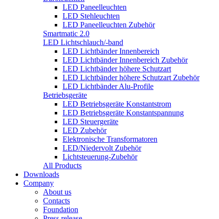
LED Paneelleuchten
LED Stehleuchten
LED Paneelleuchten Zubehör
Smartmatic 2.0
LED Lichtschlauch/-band
LED Lichtbänder Innenbereich
LED Lichtbänder Innenbereich Zubehör
LED Lichtbänder höhere Schutzart
LED Lichtbänder höhere Schutzart Zubehör
LED Lichtbänder Alu-Profile
Betriebsgeräte
LED Betriebsgeräte Konstantstrom
LED Betriebsgeräte Konstantspannung
LED Steuergeräte
LED Zubehör
Elektronische Transformatoren
LED/Niedervolt Zubehör
Lichtsteuerung-Zubehör
All Products
Downloads
Company
About us
Contacts
Foundation
Press release