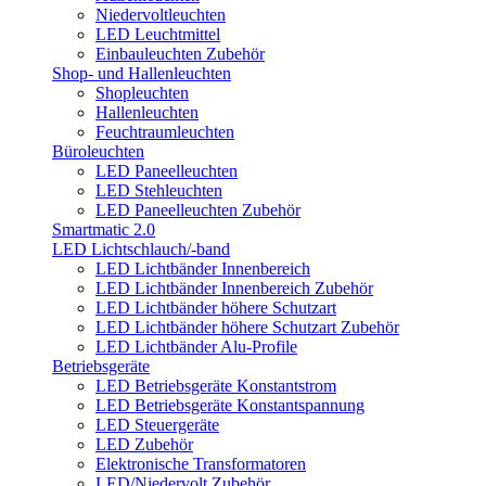
Niedervoltleuchten
LED Leuchtmittel
Einbauleuchten Zubehör
Shop- und Hallenleuchten
Shopleuchten
Hallenleuchten
Feuchtraumleuchten
Büroleuchten
LED Paneelleuchten
LED Stehleuchten
LED Paneelleuchten Zubehör
Smartmatic 2.0
LED Lichtschlauch/-band
LED Lichtbänder Innenbereich
LED Lichtbänder Innenbereich Zubehör
LED Lichtbänder höhere Schutzart
LED Lichtbänder höhere Schutzart Zubehör
LED Lichtbänder Alu-Profile
Betriebsgeräte
LED Betriebsgeräte Konstantstrom
LED Betriebsgeräte Konstantspannung
LED Steuergeräte
LED Zubehör
Elektronische Transformatoren
LED/Niedervolt Zubehör