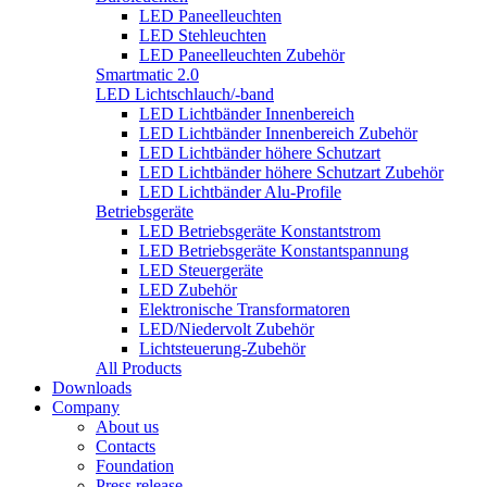
LED Paneelleuchten
LED Stehleuchten
LED Paneelleuchten Zubehör
Smartmatic 2.0
LED Lichtschlauch/-band
LED Lichtbänder Innenbereich
LED Lichtbänder Innenbereich Zubehör
LED Lichtbänder höhere Schutzart
LED Lichtbänder höhere Schutzart Zubehör
LED Lichtbänder Alu-Profile
Betriebsgeräte
LED Betriebsgeräte Konstantstrom
LED Betriebsgeräte Konstantspannung
LED Steuergeräte
LED Zubehör
Elektronische Transformatoren
LED/Niedervolt Zubehör
Lichtsteuerung-Zubehör
All Products
Downloads
Company
About us
Contacts
Foundation
Press release