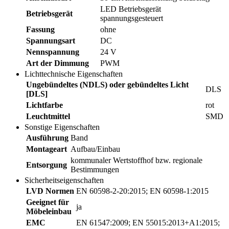
LED Betriebsgerät
Betriebsgerät
spannungsgesteuert
Fassung
ohne
Spannungsart
DC
Nennspannung
24 V
Art der Dimmung
PWM
Lichttechnische Eigenschaften
Ungebündeltes (NDLS) oder gebündeltes Licht
DLS
[DLS]
Lichtfarbe
rot
Leuchtmittel
SMD
Sonstige Eigenschaften
Ausführung
Band
Montageart
Aufbau/Einbau
kommunaler Wertstoffhof bzw. regionale
Entsorgung
Bestimmungen
Sicherheitseigenschaften
LVD Normen
EN 60598-2-20:2015; EN 60598-1:2015
Geeignet für
ja
Möbeleinbau
EMC
EN 61547:2009; EN 55015:2013+A1:2015;