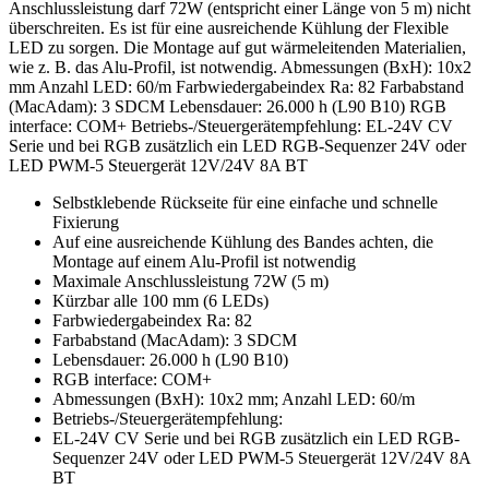
Anschlussleistung darf 72W (entspricht einer Länge von 5 m) nicht
überschreiten. Es ist für eine ausreichende Kühlung der Flexible
LED zu sorgen. Die Montage auf gut wärmeleitenden Materialien,
wie z. B. das Alu-Profil, ist notwendig. Abmessungen (BxH): 10x2
mm Anzahl LED: 60/m Farbwiedergabeindex Ra: 82 Farbabstand
(MacAdam): 3 SDCM Lebensdauer: 26.000 h (L90 B10) RGB
interface: COM+ Betriebs-/Steuergerätempfehlung: EL-24V CV
Serie und bei RGB zusätzlich ein LED RGB-Sequenzer 24V oder
LED PWM-5 Steuergerät 12V/24V 8A BT
Selbstklebende Rückseite für eine einfache und schnelle
Fixierung
Auf eine ausreichende Kühlung des Bandes achten, die
Montage auf einem Alu-Profil ist notwendig
Maximale Anschlussleistung 72W (5 m)
Kürzbar alle 100 mm (6 LEDs)
Farbwiedergabeindex Ra: 82
Farbabstand (MacAdam): 3 SDCM
Lebensdauer: 26.000 h (L90 B10)
RGB interface: COM+
Abmessungen (BxH): 10x2 mm; Anzahl LED: 60/m
Betriebs-/Steuergerätempfehlung:
EL-24V CV Serie und bei RGB zusätzlich ein LED RGB-
Sequenzer 24V oder LED PWM-5 Steuergerät 12V/24V 8A
BT