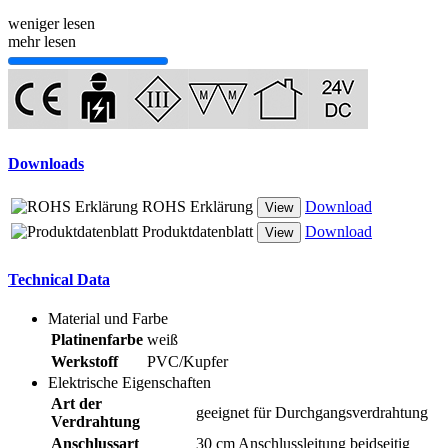
weniger lesen
mehr lesen
Downloads
ROHS Erklärung
Download
View
Produktdatenblatt
Download
View
Technical Data
Material und Farbe
Platinenfarbe
weiß
Werkstoff
PVC/Kupfer
Elektrische Eigenschaften
Art der
geeignet für Durchgangsverdrahtung
Verdrahtung
Anschlussart
30 cm Anschlussleitung beidseitig