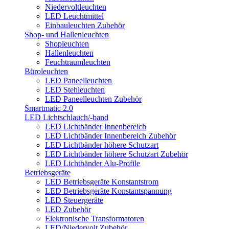
Niedervoltleuchten
LED Leuchtmittel
Einbauleuchten Zubehör
Shop- und Hallenleuchten
Shopleuchten
Hallenleuchten
Feuchtraumleuchten
Büroleuchten
LED Paneelleuchten
LED Stehleuchten
LED Paneelleuchten Zubehör
Smartmatic 2.0
LED Lichtschlauch/-band
LED Lichtbänder Innenbereich
LED Lichtbänder Innenbereich Zubehör
LED Lichtbänder höhere Schutzart
LED Lichtbänder höhere Schutzart Zubehör
LED Lichtbänder Alu-Profile
Betriebsgeräte
LED Betriebsgeräte Konstantstrom
LED Betriebsgeräte Konstantspannung
LED Steuergeräte
LED Zubehör
Elektronische Transformatoren
LED/Niedervolt Zubehör