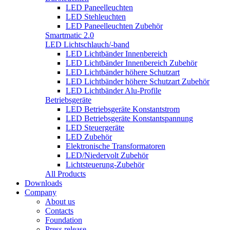
LED Paneelleuchten
LED Stehleuchten
LED Paneelleuchten Zubehör
Smartmatic 2.0
LED Lichtschlauch/-band
LED Lichtbänder Innenbereich
LED Lichtbänder Innenbereich Zubehör
LED Lichtbänder höhere Schutzart
LED Lichtbänder höhere Schutzart Zubehör
LED Lichtbänder Alu-Profile
Betriebsgeräte
LED Betriebsgeräte Konstantstrom
LED Betriebsgeräte Konstantspannung
LED Steuergeräte
LED Zubehör
Elektronische Transformatoren
LED/Niedervolt Zubehör
Lichtsteuerung-Zubehör
All Products
Downloads
Company
About us
Contacts
Foundation
Press release