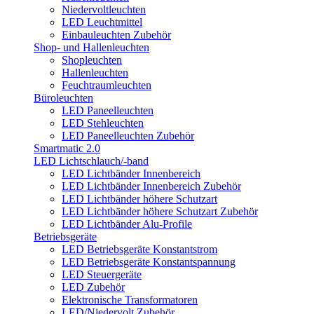
Niedervoltleuchten
LED Leuchtmittel
Einbauleuchten Zubehör
Shop- und Hallenleuchten
Shopleuchten
Hallenleuchten
Feuchtraumleuchten
Büroleuchten
LED Paneelleuchten
LED Stehleuchten
LED Paneelleuchten Zubehör
Smartmatic 2.0
LED Lichtschlauch/-band
LED Lichtbänder Innenbereich
LED Lichtbänder Innenbereich Zubehör
LED Lichtbänder höhere Schutzart
LED Lichtbänder höhere Schutzart Zubehör
LED Lichtbänder Alu-Profile
Betriebsgeräte
LED Betriebsgeräte Konstantstrom
LED Betriebsgeräte Konstantspannung
LED Steuergeräte
LED Zubehör
Elektronische Transformatoren
LED/Niedervolt Zubehör