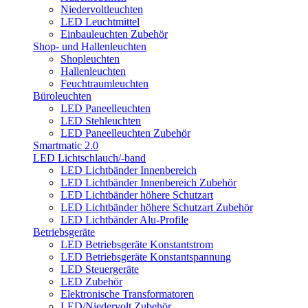
Niedervoltleuchten
LED Leuchtmittel
Einbauleuchten Zubehör
Shop- und Hallenleuchten
Shopleuchten
Hallenleuchten
Feuchtraumleuchten
Büroleuchten
LED Paneelleuchten
LED Stehleuchten
LED Paneelleuchten Zubehör
Smartmatic 2.0
LED Lichtschlauch/-band
LED Lichtbänder Innenbereich
LED Lichtbänder Innenbereich Zubehör
LED Lichtbänder höhere Schutzart
LED Lichtbänder höhere Schutzart Zubehör
LED Lichtbänder Alu-Profile
Betriebsgeräte
LED Betriebsgeräte Konstantstrom
LED Betriebsgeräte Konstantspannung
LED Steuergeräte
LED Zubehör
Elektronische Transformatoren
LED/Niedervolt Zubehör