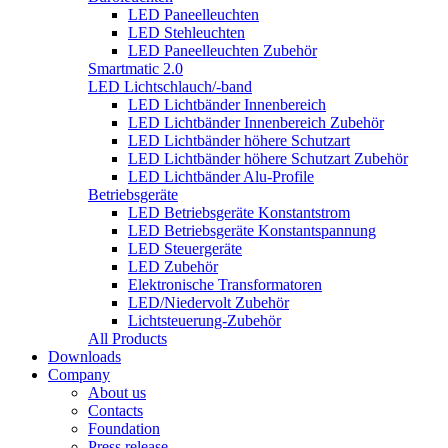
LED Paneelleuchten
LED Stehleuchten
LED Paneelleuchten Zubehör
Smartmatic 2.0
LED Lichtschlauch/-band
LED Lichtbänder Innenbereich
LED Lichtbänder Innenbereich Zubehör
LED Lichtbänder höhere Schutzart
LED Lichtbänder höhere Schutzart Zubehör
LED Lichtbänder Alu-Profile
Betriebsgeräte
LED Betriebsgeräte Konstantstrom
LED Betriebsgeräte Konstantspannung
LED Steuergeräte
LED Zubehör
Elektronische Transformatoren
LED/Niedervolt Zubehör
Lichtsteuerung-Zubehör
All Products
Downloads
Company
About us
Contacts
Foundation
Press release