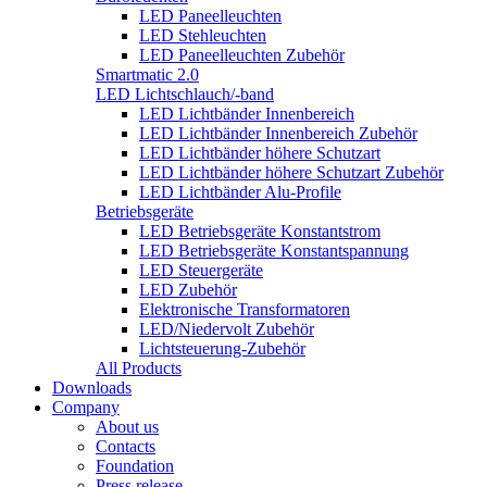
LED Paneelleuchten
LED Stehleuchten
LED Paneelleuchten Zubehör
Smartmatic 2.0
LED Lichtschlauch/-band
LED Lichtbänder Innenbereich
LED Lichtbänder Innenbereich Zubehör
LED Lichtbänder höhere Schutzart
LED Lichtbänder höhere Schutzart Zubehör
LED Lichtbänder Alu-Profile
Betriebsgeräte
LED Betriebsgeräte Konstantstrom
LED Betriebsgeräte Konstantspannung
LED Steuergeräte
LED Zubehör
Elektronische Transformatoren
LED/Niedervolt Zubehör
Lichtsteuerung-Zubehör
All Products
Downloads
Company
About us
Contacts
Foundation
Press release