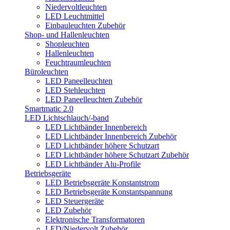
Niedervoltleuchten
LED Leuchtmittel
Einbauleuchten Zubehör
Shop- und Hallenleuchten
Shopleuchten
Hallenleuchten
Feuchtraumleuchten
Büroleuchten
LED Paneelleuchten
LED Stehleuchten
LED Paneelleuchten Zubehör
Smartmatic 2.0
LED Lichtschlauch/-band
LED Lichtbänder Innenbereich
LED Lichtbänder Innenbereich Zubehör
LED Lichtbänder höhere Schutzart
LED Lichtbänder höhere Schutzart Zubehör
LED Lichtbänder Alu-Profile
Betriebsgeräte
LED Betriebsgeräte Konstantstrom
LED Betriebsgeräte Konstantspannung
LED Steuergeräte
LED Zubehör
Elektronische Transformatoren
LED/Niedervolt Zubehör