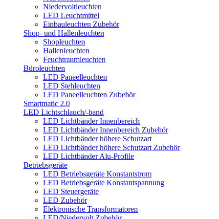
Niedervoltleuchten
LED Leuchtmittel
Einbauleuchten Zubehör
Shop- und Hallenleuchten
Shopleuchten
Hallenleuchten
Feuchtraumleuchten
Büroleuchten
LED Paneelleuchten
LED Stehleuchten
LED Paneelleuchten Zubehör
Smartmatic 2.0
LED Lichtschlauch/-band
LED Lichtbänder Innenbereich
LED Lichtbänder Innenbereich Zubehör
LED Lichtbänder höhere Schutzart
LED Lichtbänder höhere Schutzart Zubehör
LED Lichtbänder Alu-Profile
Betriebsgeräte
LED Betriebsgeräte Konstantstrom
LED Betriebsgeräte Konstantspannung
LED Steuergeräte
LED Zubehör
Elektronische Transformatoren
LED/Niedervolt Zubehör