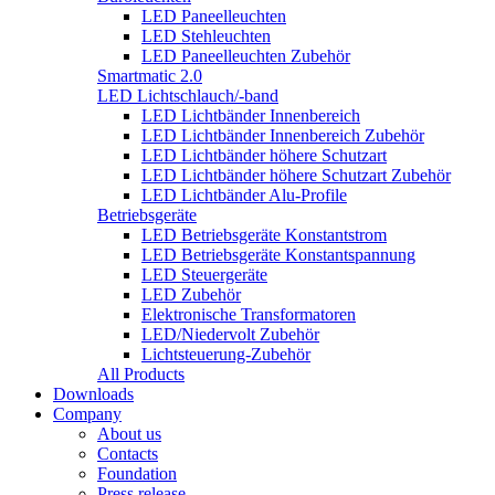
LED Paneelleuchten
LED Stehleuchten
LED Paneelleuchten Zubehör
Smartmatic 2.0
LED Lichtschlauch/-band
LED Lichtbänder Innenbereich
LED Lichtbänder Innenbereich Zubehör
LED Lichtbänder höhere Schutzart
LED Lichtbänder höhere Schutzart Zubehör
LED Lichtbänder Alu-Profile
Betriebsgeräte
LED Betriebsgeräte Konstantstrom
LED Betriebsgeräte Konstantspannung
LED Steuergeräte
LED Zubehör
Elektronische Transformatoren
LED/Niedervolt Zubehör
Lichtsteuerung-Zubehör
All Products
Downloads
Company
About us
Contacts
Foundation
Press release