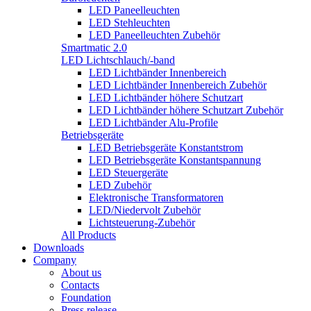
LED Paneelleuchten
LED Stehleuchten
LED Paneelleuchten Zubehör
Smartmatic 2.0
LED Lichtschlauch/-band
LED Lichtbänder Innenbereich
LED Lichtbänder Innenbereich Zubehör
LED Lichtbänder höhere Schutzart
LED Lichtbänder höhere Schutzart Zubehör
LED Lichtbänder Alu-Profile
Betriebsgeräte
LED Betriebsgeräte Konstantstrom
LED Betriebsgeräte Konstantspannung
LED Steuergeräte
LED Zubehör
Elektronische Transformatoren
LED/Niedervolt Zubehör
Lichtsteuerung-Zubehör
All Products
Downloads
Company
About us
Contacts
Foundation
Press release