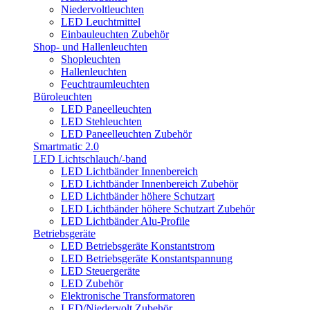
Niedervoltleuchten
LED Leuchtmittel
Einbauleuchten Zubehör
Shop- und Hallenleuchten
Shopleuchten
Hallenleuchten
Feuchtraumleuchten
Büroleuchten
LED Paneelleuchten
LED Stehleuchten
LED Paneelleuchten Zubehör
Smartmatic 2.0
LED Lichtschlauch/-band
LED Lichtbänder Innenbereich
LED Lichtbänder Innenbereich Zubehör
LED Lichtbänder höhere Schutzart
LED Lichtbänder höhere Schutzart Zubehör
LED Lichtbänder Alu-Profile
Betriebsgeräte
LED Betriebsgeräte Konstantstrom
LED Betriebsgeräte Konstantspannung
LED Steuergeräte
LED Zubehör
Elektronische Transformatoren
LED/Niedervolt Zubehör