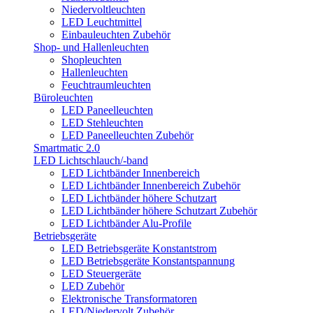
Niedervoltleuchten
LED Leuchtmittel
Einbauleuchten Zubehör
Shop- und Hallenleuchten
Shopleuchten
Hallenleuchten
Feuchtraumleuchten
Büroleuchten
LED Paneelleuchten
LED Stehleuchten
LED Paneelleuchten Zubehör
Smartmatic 2.0
LED Lichtschlauch/-band
LED Lichtbänder Innenbereich
LED Lichtbänder Innenbereich Zubehör
LED Lichtbänder höhere Schutzart
LED Lichtbänder höhere Schutzart Zubehör
LED Lichtbänder Alu-Profile
Betriebsgeräte
LED Betriebsgeräte Konstantstrom
LED Betriebsgeräte Konstantspannung
LED Steuergeräte
LED Zubehör
Elektronische Transformatoren
LED/Niedervolt Zubehör