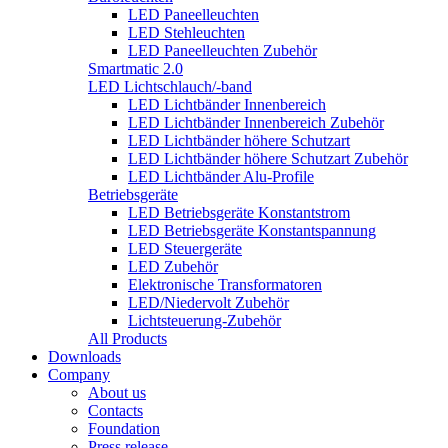
LED Paneelleuchten
LED Stehleuchten
LED Paneelleuchten Zubehör
Smartmatic 2.0
LED Lichtschlauch/-band
LED Lichtbänder Innenbereich
LED Lichtbänder Innenbereich Zubehör
LED Lichtbänder höhere Schutzart
LED Lichtbänder höhere Schutzart Zubehör
LED Lichtbänder Alu-Profile
Betriebsgeräte
LED Betriebsgeräte Konstantstrom
LED Betriebsgeräte Konstantspannung
LED Steuergeräte
LED Zubehör
Elektronische Transformatoren
LED/Niedervolt Zubehör
Lichtsteuerung-Zubehör
All Products
Downloads
Company
About us
Contacts
Foundation
Press release