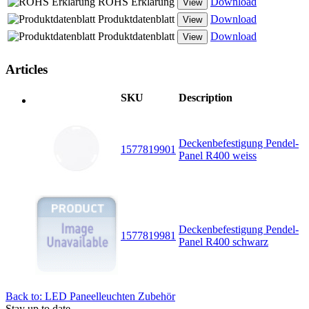
ROHS Erklärung
Download
View
Produktdatenblatt
Download
View
Produktdatenblatt
Download
View
Articles
SKU
Description
Deckenbefestigung Pendel-
1577819901
Panel R400 weiss
Deckenbefestigung Pendel-
1577819981
Panel R400 schwarz
Back to: LED Paneelleuchten Zubehör
Stay up to date -