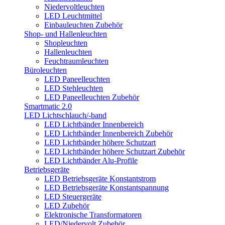
Niedervoltleuchten
LED Leuchtmittel
Einbauleuchten Zubehör
Shop- und Hallenleuchten
Shopleuchten
Hallenleuchten
Feuchtraumleuchten
Büroleuchten
LED Paneelleuchten
LED Stehleuchten
LED Paneelleuchten Zubehör
Smartmatic 2.0
LED Lichtschlauch/-band
LED Lichtbänder Innenbereich
LED Lichtbänder Innenbereich Zubehör
LED Lichtbänder höhere Schutzart
LED Lichtbänder höhere Schutzart Zubehör
LED Lichtbänder Alu-Profile
Betriebsgeräte
LED Betriebsgeräte Konstantstrom
LED Betriebsgeräte Konstantspannung
LED Steuergeräte
LED Zubehör
Elektronische Transformatoren
LED/Niedervolt Zubehör