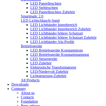
LED Paneelleuchten
LED Stehleuchten
LED Paneelleuchten Zubehör
Smartmatic 2.0
LED Lichtschlauch/-band
LED Lichtbänder Innenbereich
LED Lichtbänder Innenbereich Zubehör
LED Lichtbänder höhere Schutzart
LED Lichtbänder höhere Schutzart Zubehör
LED Lichtbänder Alu-Profile
Betriebsgeräte
LED Betriebsgeräte Konstantstrom
LED Betriebsgeräte Konstantspannung
LED Steuergeräte
LED Zubehör
Elektronische Transformatoren
LED/Niedervolt Zubehör
Lichtsteuerung-Zubehör
All Products
Downloads
Company
About us
Contacts
Foundation
Press release