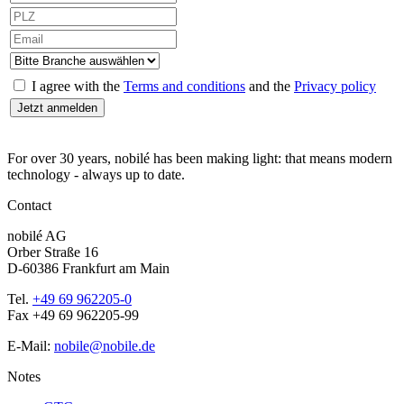
I agree with the
Terms and conditions
and the
Privacy policy
For over 30 years, nobilé has been making light: that means modern
technology - always up to date.
Contact
nobilé AG
Orber Straße 16
D-60386 Frankfurt am Main
Tel.
+49 69 962205-0
Fax +49 69 962205-99
E-Mail:
nobile@nobile.de
Notes