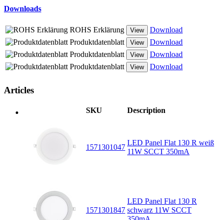
Downloads
ROHS Erklärung
Download
View
Produktdatenblatt
Download
View
Produktdatenblatt
Download
View
Produktdatenblatt
Download
View
Articles
SKU
Description
LED Panel Flat 130 R weiß
1571301047
11W SCCT 350mA
LED Panel Flat 130 R
1571301847
schwarz 11W SCCT
350mA