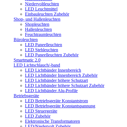
Niedervoltleuchten
LED Leuchtmittel
Einbauleuchten Zubehör
Shop- und Hallenleuchten
Shopleuchten
Hallenleuchten
Feuchtraumleuchten
Büroleuchten
LED Paneelleuchten
LED Stehleuchten
LED Paneelleuchten Zubehör
Smartmatic 2.0
LED Lichtschlauch/-band
LED Lichtbänder Innenbereich
LED Lichtbänder Innenbereich Zubehör
LED Lichtbänder höhere Schutzart
LED Lichtbänder höhere Schutzart Zubehör
LED Lichtbänder Alu-Profile
Betriebsgeräte
LED Betriebsgeräte Konstantstrom
LED Betriebsgeräte Konstantspannung
LED Steuergeräte
LED Zubehör
Elektronische Transformatoren
LED/Niedervolt Zubehör