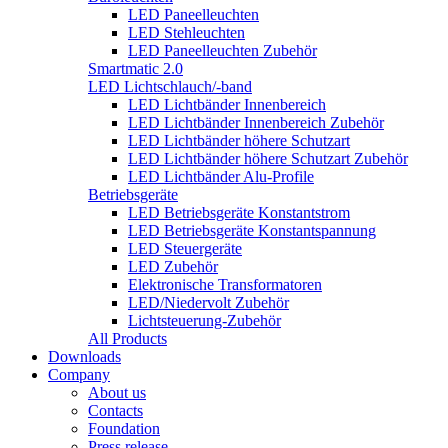
LED Paneelleuchten
LED Stehleuchten
LED Paneelleuchten Zubehör
Smartmatic 2.0
LED Lichtschlauch/-band
LED Lichtbänder Innenbereich
LED Lichtbänder Innenbereich Zubehör
LED Lichtbänder höhere Schutzart
LED Lichtbänder höhere Schutzart Zubehör
LED Lichtbänder Alu-Profile
Betriebsgeräte
LED Betriebsgeräte Konstantstrom
LED Betriebsgeräte Konstantspannung
LED Steuergeräte
LED Zubehör
Elektronische Transformatoren
LED/Niedervolt Zubehör
Lichtsteuerung-Zubehör
All Products
Downloads
Company
About us
Contacts
Foundation
Press release