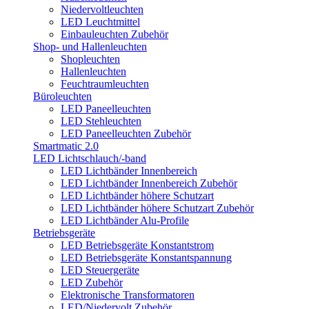
Niedervoltleuchten
LED Leuchtmittel
Einbauleuchten Zubehör
Shop- und Hallenleuchten
Shopleuchten
Hallenleuchten
Feuchtraumleuchten
Büroleuchten
LED Paneelleuchten
LED Stehleuchten
LED Paneelleuchten Zubehör
Smartmatic 2.0
LED Lichtschlauch/-band
LED Lichtbänder Innenbereich
LED Lichtbänder Innenbereich Zubehör
LED Lichtbänder höhere Schutzart
LED Lichtbänder höhere Schutzart Zubehör
LED Lichtbänder Alu-Profile
Betriebsgeräte
LED Betriebsgeräte Konstantstrom
LED Betriebsgeräte Konstantspannung
LED Steuergeräte
LED Zubehör
Elektronische Transformatoren
LED/Niedervolt Zubehör