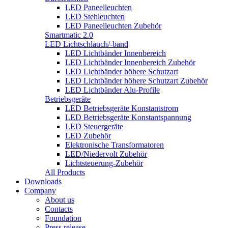
LED Paneelleuchten
LED Stehleuchten
LED Paneelleuchten Zubehör
Smartmatic 2.0
LED Lichtschlauch/-band
LED Lichtbänder Innenbereich
LED Lichtbänder Innenbereich Zubehör
LED Lichtbänder höhere Schutzart
LED Lichtbänder höhere Schutzart Zubehör
LED Lichtbänder Alu-Profile
Betriebsgeräte
LED Betriebsgeräte Konstantstrom
LED Betriebsgeräte Konstantspannung
LED Steuergeräte
LED Zubehör
Elektronische Transformatoren
LED/Niedervolt Zubehör
Lichtsteuerung-Zubehör
All Products
Downloads
Company
About us
Contacts
Foundation
Press release