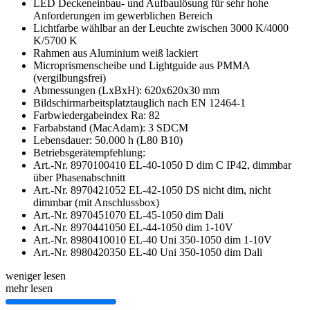
LED Deckeneinbau- und Aufbaulösung für sehr hohe
Anforderungen im gewerblichen Bereich
Lichtfarbe wählbar an der Leuchte zwischen 3000 K/4000
K/5700 K
Rahmen aus Aluminium weiß lackiert
Microprismenscheibe und Lightguide aus PMMA
(vergilbungsfrei)
Abmessungen (LxBxH): 620x620x30 mm
Bildschirmarbeitsplatztauglich nach EN 12464-1
Farbwiedergabeindex Ra: 82
Farbabstand (MacAdam): 3 SDCM
Lebensdauer: 50.000 h (L80 B10)
Betriebsgerätempfehlung:
Art.-Nr. 8970100410 EL-40-1050 D dim C IP42, dimmbar
über Phasenabschnitt
Art.-Nr. 8970421052 EL-42-1050 DS nicht dim, nicht
dimmbar (mit Anschlussbox)
Art.-Nr. 8970451070 EL-45-1050 dim Dali
Art.-Nr. 8970441050 EL-44-1050 dim 1-10V
Art.-Nr. 8980410010 EL-40 Uni 350-1050 dim 1-10V
Art.-Nr. 8980420350 EL-40 Uni 350-1050 dim Dali
weniger lesen
mehr lesen