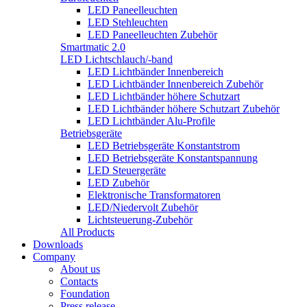
LED Paneelleuchten
LED Stehleuchten
LED Paneelleuchten Zubehör
Smartmatic 2.0
LED Lichtschlauch/-band
LED Lichtbänder Innenbereich
LED Lichtbänder Innenbereich Zubehör
LED Lichtbänder höhere Schutzart
LED Lichtbänder höhere Schutzart Zubehör
LED Lichtbänder Alu-Profile
Betriebsgeräte
LED Betriebsgeräte Konstantstrom
LED Betriebsgeräte Konstantspannung
LED Steuergeräte
LED Zubehör
Elektronische Transformatoren
LED/Niedervolt Zubehör
Lichtsteuerung-Zubehör
All Products
Downloads
Company
About us
Contacts
Foundation
Press release