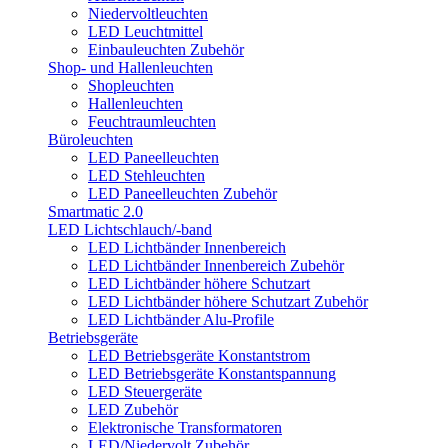
Niedervoltleuchten
LED Leuchtmittel
Einbauleuchten Zubehör
Shop- und Hallenleuchten
Shopleuchten
Hallenleuchten
Feuchtraumleuchten
Büroleuchten
LED Paneelleuchten
LED Stehleuchten
LED Paneelleuchten Zubehör
Smartmatic 2.0
LED Lichtschlauch/-band
LED Lichtbänder Innenbereich
LED Lichtbänder Innenbereich Zubehör
LED Lichtbänder höhere Schutzart
LED Lichtbänder höhere Schutzart Zubehör
LED Lichtbänder Alu-Profile
Betriebsgeräte
LED Betriebsgeräte Konstantstrom
LED Betriebsgeräte Konstantspannung
LED Steuergeräte
LED Zubehör
Elektronische Transformatoren
LED/Niedervolt Zubehör